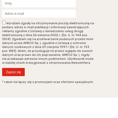
Wyrażam zgodę na otrzymywanie pocztą elektroniczną na
podany adres e-mail publikacji i informacji zawierających
reklamy zgodnie z Ustawą o świadczeniu usług drogą
elektroniczną z dnia 26 sierpnia 2002 r. (Dz. U. nr 144 poz.
1204). Zgadzam się na przetwarzanie podanych przeze mnie
danych przez AMECO Sp. j. zgodnie z Ustawą o ochronie
danych osobowych z dnia 29 sierpnia 1997 r (Dz. U. nr 133
poz. 883). Wiem, że przysługuje mi prawo wglądu do swoich
danych oraz prawo do ich poprawiania. AMECO Sp. j. nigdy
nie przekazuje adresów innym podmiotom. Użytkownik może
w każdej chwili zrezygnować z otrzymywania Newslettera.
* rabat nie łączy się z promocjami oraz ofertami specjalnymi